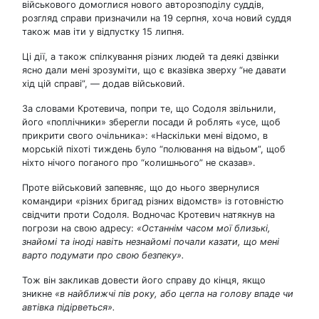
військового домоглися нового авторозподілу суддів,
розгляд справи призначили на 19 серпня, хоча новий суддя
також мав іти у відпустку 15 липня.
Ці дії, а також спілкування різних людей та деякі дзвінки
ясно дали мені зрозуміти, що є вказівка зверху “не давати
хід цій справі”, — додав військовий.
За словами Кротевича, попри те, що Содоля звільнили,
його «поплічники» зберегли посади й роблять «усе, щоб
прикрити свого очільника»: «Наскільки мені відомо, в
морській піхоті тиждень було “полювання на відьом”, щоб
ніхто нічого поганого про “колишнього” не сказав».
Проте військовий запевняє, що до нього звернулися
командири «різних бригад різних відомств» із готовністю
свідчити проти Содоля. Водночас Кротевич натякнув на
погрози на свою адресу:
«Останнім часом мої близькі,
знайомі та іноді навіть незнайомі почали казати, що мені
варто подумати про свою безпеку».
Тож він закликав довести його справу до кінця, якщо
зникне
«в найближчі пів року, або цегла на голову впаде чи
автівка підірветься».