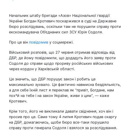
Начальник штабу бригади «Азов» Національної гвардії
України Богдан Кротевич поскаржився в суді на Державне
бюро розслідувань, оскільки там не порушили справу проти
екскомандувача Об’єднаних сил ЗСУ Юрія Содоля.
Про це він
повідомив
у соцмережі.
Військовий розповів, що 27 червня отримав відповідь від
ДБР, де йому повідомили, що додадуть його заяву проти
Содоля до справи щодо прориву російських військових
через кордон у Харківській області.
Це значить, що ДБР порушує закон і робить це
максимально зухвало. Це фактично навмисна бездіяльність,
а для себе їхній лист я переклав як “привіт, Богдане, нам
пох*й на тебе і на закон України, живи з цим”, — каже
Кротевич.
Крім того, його не викликали давати свідчення, хоч він і
просив про це. Саме тому 4 липня Кротевич подав скаргу
на ДБР, домагаючись, щоби бюро все-таки порушило
справу проти генерала Содоля і взялося за розслідування.