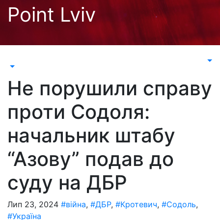
Перейти
Point Lviv
до
контенту
Не порушили справу
проти Содоля:
начальник штабу
“Азову” подав до
суду на ДБР
Лип 23, 2024
#війна
,
#ДБР
,
#Кротевич
,
#Содоль
,
#Україна