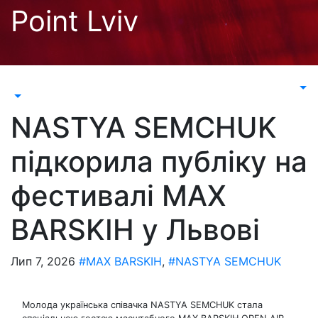
Перейти
Point Lviv
до
контенту
NASTYA SEMCHUK
підкорила публіку на
фестивалі MAX
BARSKIH у Львові
Лип 7, 2026
#MAX BARSKIH
,
#NASTYA SEMCHUK
Молода українська співачка NASTYA SEMCHUK стала