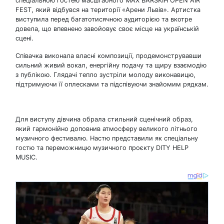
спеціальною гостею масштабного MAX BARSKIH OPEN AIR
FEST, який відбувся на території «Арени Львів». Артистка
виступила перед багатотисячною аудиторією та вкотре
довела, що впевнено завойовує своє місце на українській
сцені.
Співачка виконала власні композиції, продемонструвавши
сильний живий вокал, енергійну подачу та щиру взаємодію
з публікою. Глядачі тепло зустріли молоду виконавицю,
підтримуючи її оплесками та підспівуючи знайомим рядкам.
Для виступу дівчина обрала стильний сценічний образ,
який гармонійно доповнив атмосферу великого літнього
музичного фестивалю. Настю представили як спеціальну
гостю та переможницю музичного проєкту DITY HELP
MUSIC.