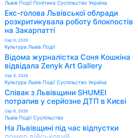
Львів
Події
Політика
Суспільство
Україна
Екс-голова Львівської облради
розкритикувала роботу блокпостів
на Закарпатті
Сер 9, 2026
Культура
Львів
Події
Відома журналістка Соня Кошкіна
відвідала Zenyk Art Gallery
Сер 9, 2026
Культура
Львів
Події
Суспільство
Україна
Співак з Львівщини SHUMEI
потрапив у серйозне ДТП в Києві
Сер 9, 2026
Львів
Події
Суспільство
На Львівщині під час відпустки
помер військовий