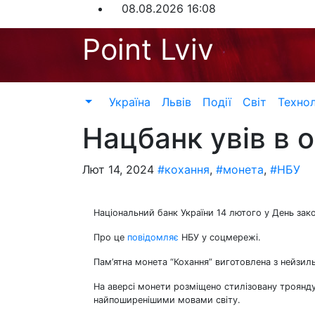
Перейти
08.08.2026
16:08
до
Point Lviv
контенту
Україна
Львів
Події
Світ
Технол
Нацбанк увів в о
Лют 14, 2024
#кохання
,
#монета
,
#НБУ
Національний банк України 14 лютого у День закох
Про це
повідомляє
НБУ у соцмережі.
Пам’ятна монета “Кохання” виготовлена з нейзил
На аверсі монети розміщено стилізовану троянду у
найпоширенішими мовами світу.