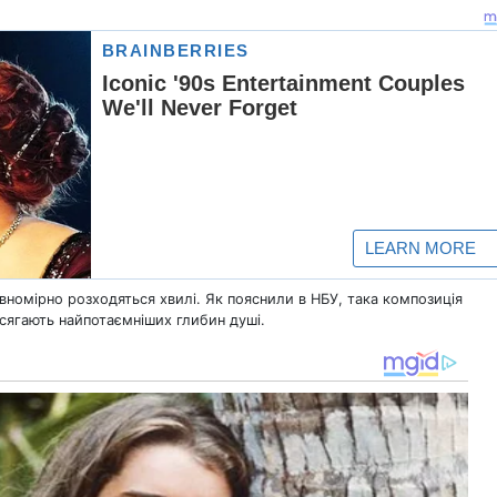
івномірно розходяться хвилі. Як пояснили в НБУ, така композиція
 сягають найпотаємніших глибин душі.