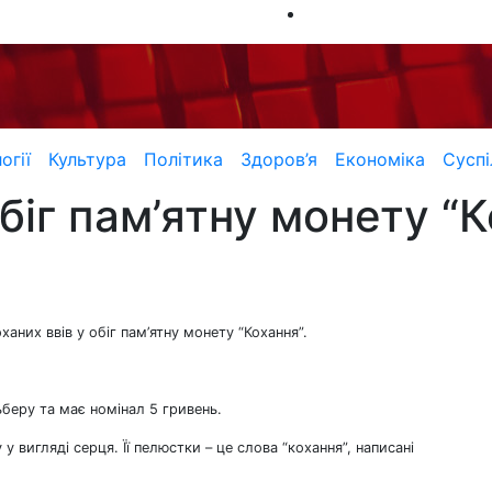
огії
Культура
Політика
Здоров’я
Економіка
Суспі
біг пам’ятну монету “
аних ввів у обіг пам’ятну монету “Кохання”.
ьберу та має номінал 5 гривень.
 вигляді серця. Її пелюстки – це слова “кохання”, написані