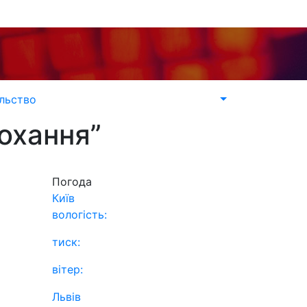
льство
Кохання”
Погода
Київ
вологість:
тиск:
вітер:
Львів