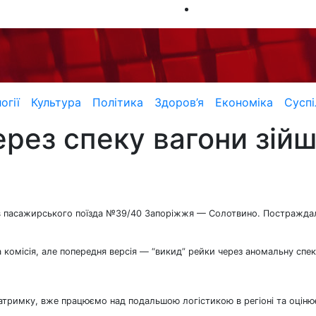
огії
Культура
Політика
Здоров’я
Економіка
Суспі
рез спеку вагони зійшл
нів пасажирського поїзда №39/40 Запоріжжя — Солотвино. Постражда
комісія, але попередня версія — “викид” рейки через аномальну спек
тримку, вже працюємо над подальшою логістикою в регіоні та оцін