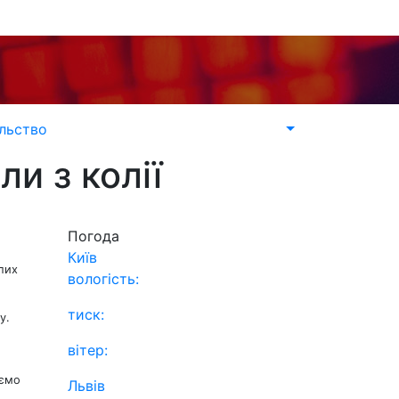
льство
и з колії
Погода
Київ
лих
вологість:
тиск:
у.
вітер:
юємо
Львів