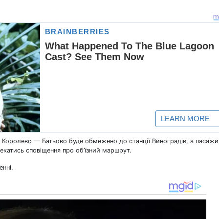
Королево — Батьово буде обмежено до станції Виноградів, а пасажи
катись сповіщення про об’їзний маршрут.
енні.