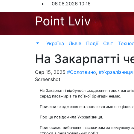
Перейти
06.08.2026
10:16
до
Point Lviv
контенту
Україна
Львів
Події
Світ
Технол
На Закарпатті че
Сер 15, 2025
#Солотвино
,
#Укрзалізниця
Screenshot
На Закарпатті відбулося сходження трьох ваго
серед пасажирів та поїзної бригади немає.
Причини сходження встановлюватиме спеціальна 
Про це повідомила Укрзалізниця.
Приносимо вибачення пасажирам за вимушену за
строки відновлювальних робіт.