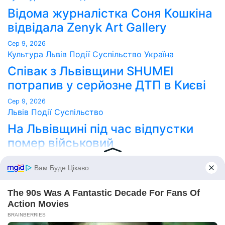
Відома журналістка Соня Кошкіна
відвідала Zenyk Art Gallery
Сер 9, 2026
Культура
Львів
Події
Суспільство
Україна
Співак з Львівщини SHUMEI
потрапив у серйозне ДТП в Києві
Сер 9, 2026
Львів
Події
Суспільство
На Львівщині під час відпустки
помер військовий
Сер 8, 2026
Point Lviv
Сайт працює на WordPress
|
Тема:
Newses
за