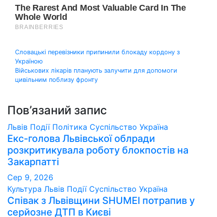
Навігація
Словацькі перевізники припинили блокаду кордону з
Україною
записів
Військових лікарів планують залучити для допомоги
цивільним поблизу фронту
Пов’язаний запис
Львів
Події
Політика
Суспільство
Україна
Екс-голова Львівської облради
розкритикувала роботу блокпостів на
Закарпатті
Сер 9, 2026
Культура
Львів
Події
Суспільство
Україна
Співак з Львівщини SHUMEI потрапив у
серйозне ДТП в Києві