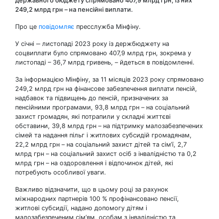
державного бюджету спрямовано 407,9 млрд грн, із них
249,2 млрд грн – на пенсійні виплати.
Про це
повідомляє
пресслужба Мінфіну.
У січні ‒ листопаді 2023 року із держбюджету на
соцвиплати було спрямовано 407,9 млрд грн, зокрема у
листопаді – 36,7 млрд гривень, – йдеться в повідомленні.
За інформацією Мінфіну, за 11 місяців 2023 року спрямовано
249,2 млрд грн на фінансове забезпечення виплати пенсій,
надбавок та підвищень до пенсій, призначених за
пенсійними програмами, 93,8 млрд грн – на соціальний
захист громадян, які потрапили у складні життєві
обставини, 39,8 млрд грн – на підтримку малозабезпечених
сімей та надання пільг і житлових субсидій громадянам,
22,2 млрд грн – на соціальний захист дітей та сім’ї, 2,7
млрд грн – на соціальний захист осіб з інвалідністю та 0,2
млрд грн – на оздоровлення і відпочинок дітей, які
потребують особливої уваги.
Важливо відзначити, що в цьому році за рахунок
міжнародних партнерів 100 % профінансовано пенсії,
житлові субсидії, надано допомогу дітям і
малозабезпеченим сім’ям, особам з інвалідністю та