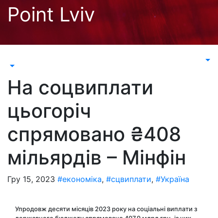
Перейти
Point Lviv
до
контенту
На соцвиплати
цьогоріч
спрямовано ₴408
мільярдів – Мінфін
Гру 15, 2023
#економіка
,
#сцвиплати
,
#Україна
Упродовж десяти місяців 2023 року на соціальні виплати з