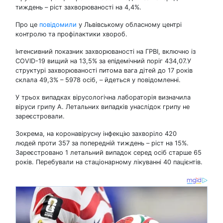
тиждень – ріст захворюваності на 4,4%.
Про це
повідомили
у Львівському обласному центрі
контролю та профілактики хвороб.
Інтенсивний показник захворюваності на ГРВІ, включно із
COVID-19 вищий на 13,5% за епідемічний поріг 434,07.У
структурі захворюваності питома вага дітей до 17 років
склала 49,3% – 5978 осіб, – йдеться у повідомленні.
У трьох випадках вірусологічна лабораторія визначила
віруси грипу А. Летальних випадків унаслідок грипу не
зареєстровали.
Зокрема, на коронавірусну інфекцію захворіло 420
людей проти 357 за попередній тиждень – ріст на 15%.
Зареєстровано 1 летальний випадок серед осіб старше 65
років. Перебували на стаціонарному лікуванні 40 пацієнтів.