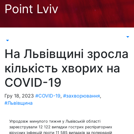
Перейти
Point Lviv
до
контенту
На Львівщині зросла
кількість хворих на
COVID-19
Гру 18, 2023
#COVID-19
,
#захворювання
,
#Львівщина
Упродовж минулого тижня у Львівській області
зареєстрували 12 122 випадки гострих респіраторних
вірусних інфекцій проти 11 585 випадків за попередній