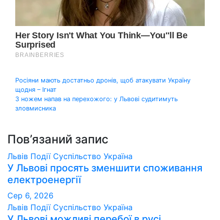
Навігація
Росіяни мають достатньо дронів, щоб атакувати Україну
щодня – Ігнат
записів
З ножем напав на перехожого: у Львові судитимуть
зловмисника
Пов’язаний запис
Львів
Події
Суспільство
Україна
У Львові просять зменшити споживання
електроенергії
Сер 6, 2026
Львів
Події
Суспільство
Україна
У Львові можливі перебої в русі