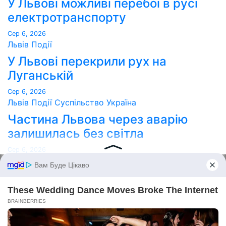
У Львові можливі перебої в русі
електротранспорту
Сер 6, 2026
Львів
Події
У Львові перекрили рух на
Луганській
Сер 6, 2026
Львів
Події
Суспільство
Україна
Частина Львова через аварію
залишилась без світла
Сер 6, 2026
Point Lviv
Сайт працює на WordPress
|
Тема:
Newses
за
Themeansar
.