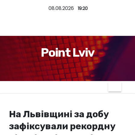
П
08.08.2026
19:20
е
р
е
й
т
Point Lviv
и
д
о
к
о
н
т
На Львівщині за добу
е
н
зафіксували рекордну
т