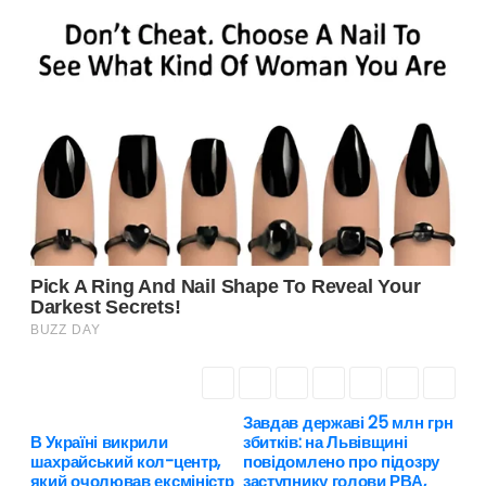
Завдав державі 25 млн грн
Н
В Україні викрили
збитків: на Львівщині
шахрайський кол-центр,
повідомлено про підозру
а
який очолював ексміністр
заступнику голови РВА,