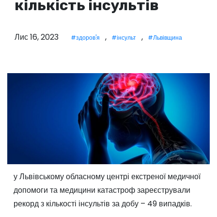
кількість інсультів
у
Лис 16, 2023
,
,
#здоров'я
#інсульт
#Львівщина
у Львівському обласному центрі екстреної медичної
допомоги та медицини катастроф зареєстрували
рекорд з кількості інсультів за добу – 49 випадків.