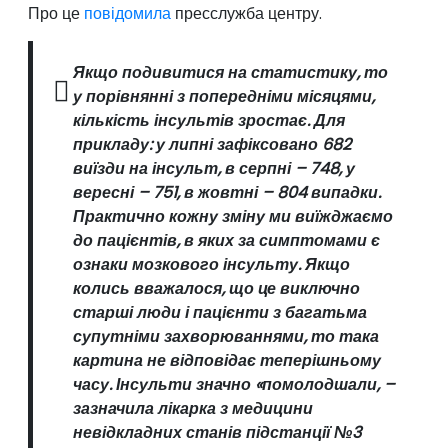
Про це
повідомила
пресслужба центру.
Якщо подивитися на статистику, то
у порівнянні з попередніми місяцями,
кількість інсультів зростає. Для
прикладу: у липні зафіксовано 682
виїзди на інсульт, в серпні – 748, у
вересні – 751, в жовтні – 804 випадки.
Практично кожну зміну ми виїжджаємо
до пацієнтів, в яких за симптомами є
ознаки мозкового інсульту. Якщо
колись вважалося, що це виключно
старші люди і пацієнти з багатьма
супутніми захворюваннями, то така
картина не відповідає теперішньому
часу. Інсульти значно «помолодшали, –
зазначила лікарка з медицини
невідкладних станів підстанції №3