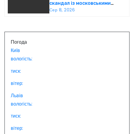
и
скандал із московськими
попами у Львові
Сер 8, 2026
с
і
в
Погода
Київ
вологість:
тиск:
вітер:
Львів
вологість:
тиск:
вітер: