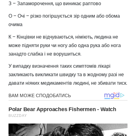
З – Запаморочення, що виникає раптово
О – Очі – різко погіршується зір одним або обома
очима
К – Кінцівки не відчуваються, німіють, людина не
може підняти руки чи ногу або одна рука або нога
занадто слабка і не ворушиться.
У випадку визначення таких симптомів лікарі
закликають викликати швидку та в жодному разі не
давати ніяких медикаментів людині, не збивати тиск.