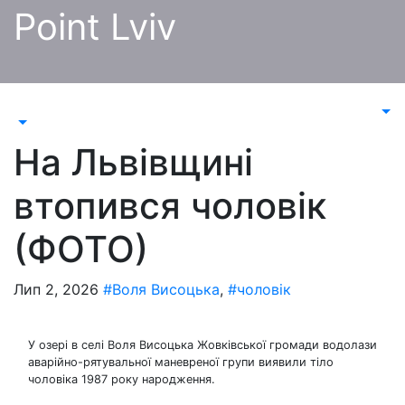
Перейти
Point Lviv
до
контенту
На Львівщині
втопився чоловік
(ФОТО)
Лип 2, 2026
#Воля Висоцька
,
#чоловік
У озері в селі Воля Висоцька Жовківської громади водолази
аварійно-рятувальної маневреної групи виявили тіло
чоловіка 1987 року народження.