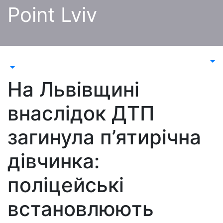
Перейти
Point Lviv
до
контенту
На Львівщині
внаслідок ДТП
загинула п’ятирічна
дівчинка:
поліцейські
встановлюють