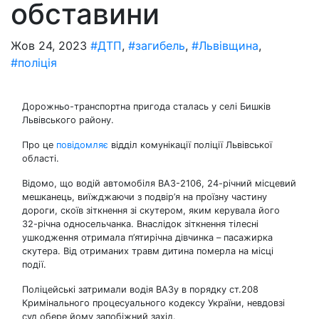
обставини
Жов 24, 2023
#ДТП
,
#загибель
,
#Львівщина
,
#поліція
Дорожньо-транспортна пригода сталась у селі Бишків
Львівського району.
Про це
повідомляє
відділ комунікації поліції Львівської
області.
Відомо, що водій автомобіля ВАЗ-2106, 24-річний місцевий
мешканець, виїжджаючи з подвір’я на проїзну частину
дороги, скоїв зіткнення зі скутером, яким керувала його
32-річна односельчанка. Внаслідок зіткнення тілесні
ушкодження отримала п’ятирічна дівчинка – пасажирка
скутера. Від отриманих травм дитина померла на місці
події.
Поліцейські затримали водія ВАЗу в порядку ст.208
Кримінального процесуального кодексу України, невдовзі
суд обере йому запобіжний захід.