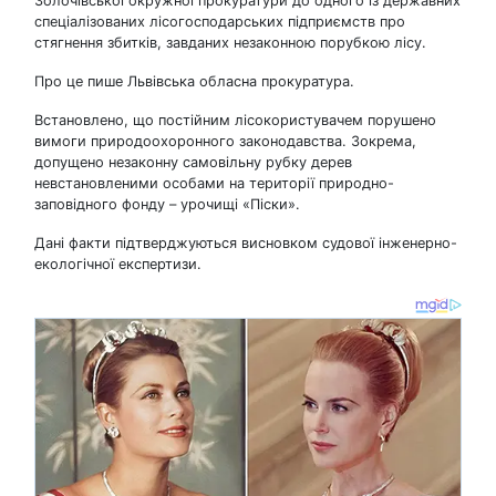
Золочівської окружної прокуратури до одного із державних
спеціалізованих лісогосподарських підприємств про
стягнення збитків, завданих незаконною порубкою лісу.
Про це пише Львівська обласна прокуратура.
Встановлено, що постійним лісокористувачем порушено
вимоги природоохоронного законодавства. Зокрема,
допущено незаконну самовільну рубку дерев
невстановленими особами на території природно-
заповідного фонду – урочищі «Піски».
Дані факти підтверджуються висновком судової інженерно-
екологічної експертизи.