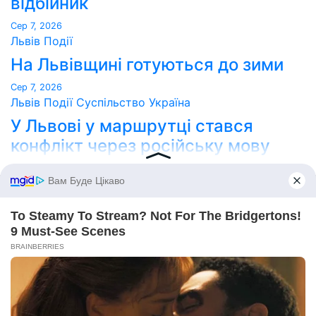
відбійник
Сер 7, 2026
Львів
Події
На Львівщині готуються до зими
Сер 7, 2026
Львів
Події
Суспільство
Україна
У Львові у маршрутці стався
конфлікт через російську мову
Сер 7, 2026
Point Lviv
Сайт працює на WordPress
|
Тема:
Newses
за
Themeansar
.
Home