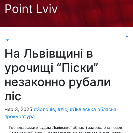
Перейти
Point Lviv
до
контенту
На Львівщині в
урочищі “Піски”
незаконно рубали
ліс
Чер 3, 2025
#Золочів
,
#ліс
,
#Львівська обласна
прокуратура
Господарським судом Львівської області задоволено позов