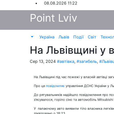
Перейти
08.08.2026
11:22
до
Point Lviv
контенту
Україна
Львів
Події
Світ
Технол
На Львівщині у в
Сер 13, 2024
#автівка
,
#загибель
,
#Львів
На Львівщині під час пожежі у власній автівці за
Про це
повідомляє
управління ДСНС України у Ль
До рятувальників надійшло повідомлення про пож
з’ясувалося, горіло сіно та автомобіль Mitsubishi 
У палаючому авто виявили тіло власника легків
ліквідовано о 18:23.