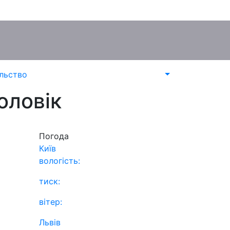
льство
чоловік
Погода
Київ
вологість:
тиск:
вітер:
Львів