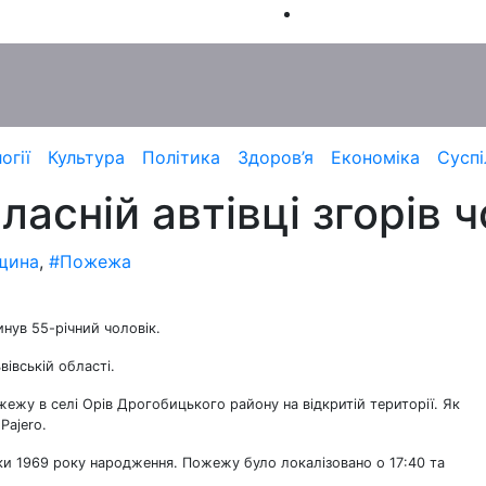
огії
Культура
Політика
Здоров’я
Економіка
Суспі
ласній автівці згорів 
щина
,
#Пожежа
гинув 55-річний чоловік.
вівській області.
ежу в селі Орів Дрогобицького району на відкритій території. Як
Рajero.
ки 1969 року народження. Пожежу було локалізовано о 17:40 та