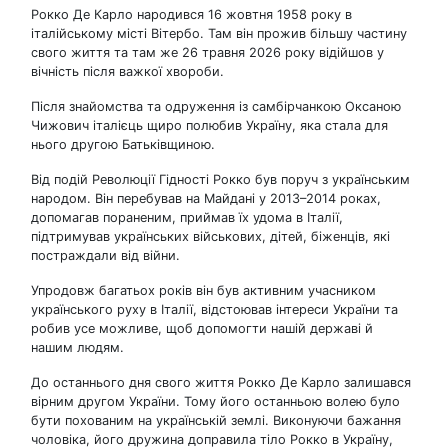
Рокко Де Карло народився 16 жовтня 1958 року в
італійському місті Вітербо. Там він прожив більшу частину
свого життя та там же 26 травня 2026 року відійшов у
вічність після важкої хвороби.
Після знайомства та одруження із самбірчанкою Оксаною
Чижович італієць щиро полюбив Україну, яка стала для
нього другою Батьківщиною.
Від подій Революції Гідності Рокко був поруч з українським
народом. Він перебував на Майдані у 2013–2014 роках,
допомагав пораненим, приймав їх удома в Італії,
підтримував українських військових, дітей, біженців, які
постраждали від війни.
Упродовж багатьох років він був активним учасником
українського руху в Італії, відстоював інтереси України та
робив усе можливе, щоб допомогти нашій державі й
нашим людям.
До останнього дня свого життя Рокко Де Карло залишався
вірним другом України. Тому його останньою волею було
бути похованим на українській землі. Виконуючи бажання
чоловіка, його дружина доправила тіло Рокко в Україну,