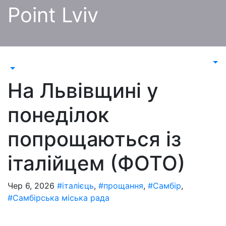
Перейти
Point Lviv
до
контенту
На Львівщині у
понеділок
попрощаються із
італійцем (ФОТО)
Чер 6, 2026
#італієць
,
#прощання
,
#Самбір
,
#Самбірська міська рада