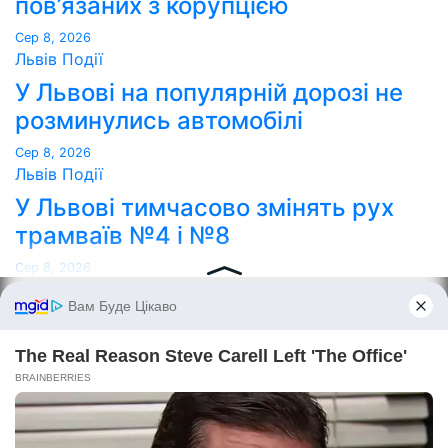
пов’язаних з корупцією
Сер 8, 2026
Львів
Події
У Львові на популярній дорозі не
розминулись автомобілі
Сер 8, 2026
Львів
Події
У Львові тимчасово змінять рух
трамваїв №4 і №8
Сер 8, 2026
Point Lviv
Сайт працює на WordPress
|
Тема:
Newses
за
Themeansar
.