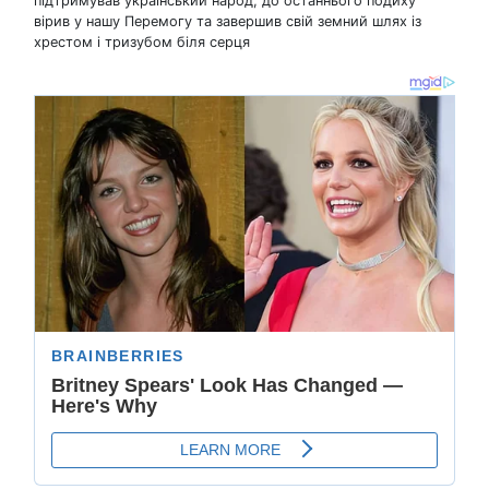
підтримував український народ, до останнього подиху
вірив у нашу Перемогу та завершив свій земний шлях із
хрестом і тризубом біля серця