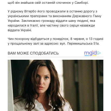
щоб він знайшов свій останній спочинок у Самборі.
У рідному Вітербо його проводжали в останню дорогу з
українськими прапорами та виконанням Державного Гімну
України. Закликаємо громаду віддати шану людині, яка
народилася в Італії, але частину свого серця назавжди
віддала Україні.
Чин похорону відбудеться у понеділок, 8 червня, о 13 годині
у прощальному залі за адресою: вул. Перемишльська 51а.