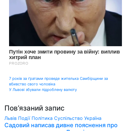
Навігація
7 років за ґратами проведе жителька Самбірщини за
вбивство свого чоловіка
записів
У Львові збували підроблену валюту
Пов’язаний запис
Львів
Події
Політика
Суспільство
Україна
Садовий написав дивне пояснення про