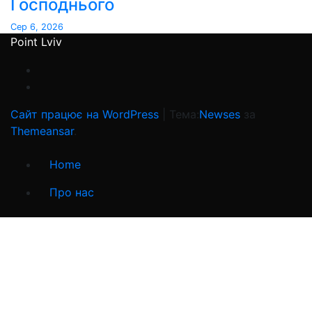
Господнього
Сер 6, 2026
Point Lviv
Сайт працює на WordPress
|
Тема:
Newses
за
Themeansar
.
Home
Про нас