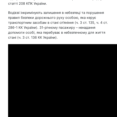
статті 208 КПК України.
Водієві інкримінують залишення в небезпеці та порушення
правил безпеки дорожнього руху особою, яка керує
транспортним засобам в стані сп’яніння (ч. 3 ст. 135, ч. 4 ст.
286-1 КК України). 31-річному пасажиру – ненадання
допомоги особі, яка перебуває в небезпечному для життя
стані (ч. 3 ст. 136 КК України).