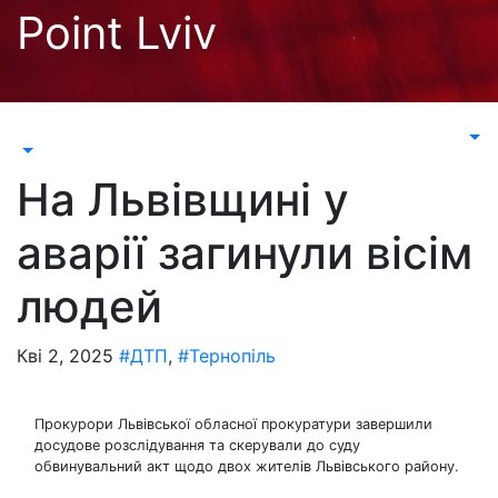
Перейти
Point Lviv
до
контенту
На Львівщині у
аварії загинули вісім
людей
Кві 2, 2025
#ДТП
,
#Тернопіль
Прокурори Львівської обласної прокуратури завершили
досудове розслідування та скерували до суду
обвинувальний акт щодо двох жителів Львівського району.