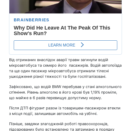
Від отриманих внаслідок аварії травм загинули водій
мікроавтобуса та семеро його пасажирів. Водій автопоїзда
та ще один пасажир мікроавтобуса отримали тілесні
ушкодження різної тяжкості та були госпіталізовані.
Зафіксовано, що водій BMW перебував у стані алкогольного
сп’яніння. Рівень алкоголю в його крові був 1,19% проміле,
що майже в 6 разів перевищує допустиму норму.
Після ДТП фігурант разом із товаришем-пасажиром втекли
з місця події, залишивши автомобіль на узбіччі.
Пізніше, завдяки злагодженій роботі правоохоронців,
підозрюваних було встановлено та затримано в порядку