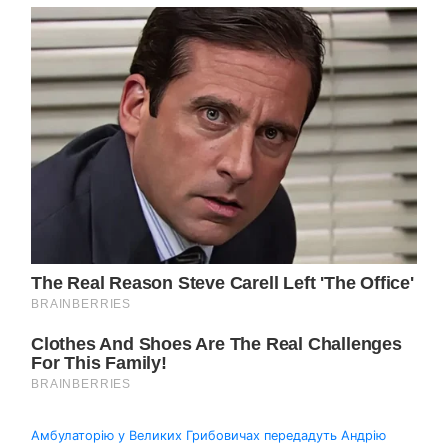
Навігація
Амбулаторію у Великих Грибовичах передадуть Андрію