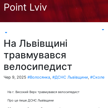
Перейти
Point Lviv
до
контенту
На Львівщині
травмувався
велосипедист
Чер 9, 2025
#Волосянка
,
#ДСНС Львівщини
,
#Сколе
На г. Високий Верх травмувався велосипедист
Про це пише ДСНС Львівщини