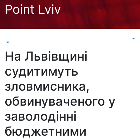
Перейти
Point Lviv
до
контенту
На Львівщині
судитимуть
зловмисника,
обвинуваченого у
заволодінні
бюджетними