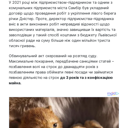
У 2021 році між підприємством-підрядником та одним з
комунальних підприємств міста Самбір був укладений
договір щодо проведення робіт з укріплення лівого берега
річки Дністер. Проте, директор підприємства-підрядника
вніс в акти виконаних робіт неправдиві відомості щодо
використаних матеріалів, значно завищивши їх вартість та
заволодівши у такий спосіб коштами з бюджету Львівської
обласної ради на суму більше ніж один мільйон триста
тисяч гривень.
Обвинувальний акт скерований на розгляд суду.
Максимальне покарання, передбачене санкціями статей –
позбавлення волі на строк до дванадцяти років з
позбавленням права обіймати певні посади чи займатися
певною діяльністю на строк
до 3 років та з конфіскацією
майна.