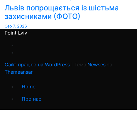
Львів попрощається із шістьма
захисниками (ФОТО)
Сер 7, 2026
Point Lviv
Сайт працює на WordPress
|
Тема:
Newses
за
Themeansar
.
Home
Про нас