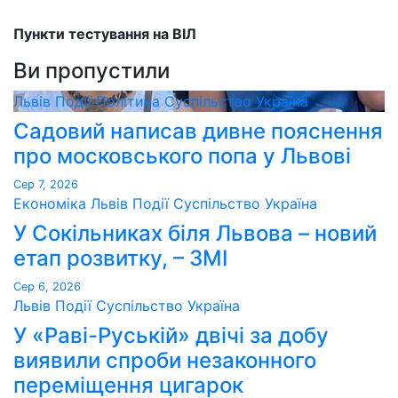
Пункти тестування на ВІЛ
Ви пропустили
Львів
Події
Політика
Суспільство
Україна
Садовий написав дивне пояснення
про московського попа у Львові
Сер 7, 2026
Економіка
Львів
Події
Суспільство
Україна
У Сокільниках біля Львова – новий
етап розвитку, – ЗМІ
Сер 6, 2026
Львів
Події
Суспільство
Україна
У «Раві-Руській» двічі за добу
виявили спроби незаконного
переміщення цигарок