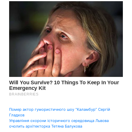
Навігація
Помер актор гумористичного шоу “Каламбур” Сергій
Гладков
записів
Управління охорони історичного середовища Львова
очолить архітекторка Тетяна Балукова