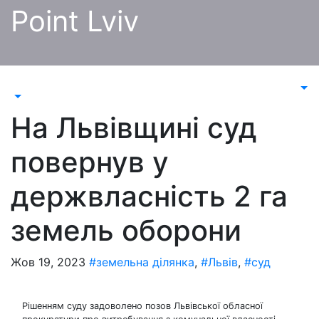
Перейти
Point Lviv
до
контенту
На Львівщині суд
повернув у
держвласність 2 га
земель оборони
Жов 19, 2023
#земельна ділянка
,
#Львів
,
#суд
Рішенням суду задоволено позов Львівської обласної