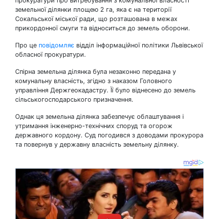
прокуратури про витребування з комунальної власності
земельної ділянки площею 2 га, яка є на території
Сокальської міської ради, що розташована в межах
прикордонної смуги та відноситься до земель оборони.
Про це
повідомляє
відділ інформаційної політики Львівської
обласної прокуратури.
Спірна земельна ділянка була незаконно передана у
комунальну власність, згідно з наказом Головного
управління Держгеокадастру. Її було віднесено до земель
сільськогосподарського призначення.
Однак ця земельна ділянка забезпечує облаштування і
утримання інженерно-технічних споруд та огорож
державного кордону. Суд погодився з доводами прокурора
та повернув у державну власність земельну ділянку.