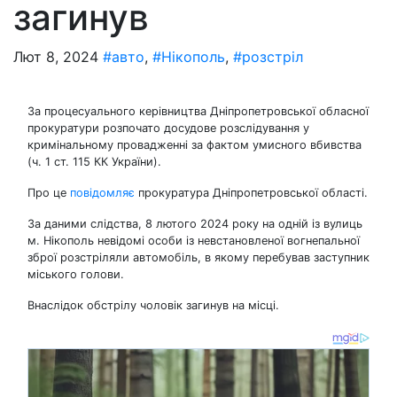
загинув
Лют 8, 2024
#авто
,
#Нікополь
,
#розстріл
За процесуального керівництва Дніпропетровської обласної
прокуратури розпочато досудове розслідування у
кримінальному провадженні за фактом умисного вбивства
(ч. 1 ст. 115 КК України).
Про це
повідомляє
прокуратура Дніпропетровської області.
За даними слідства, 8 лютого 2024 року на одній із вулиць
м. Нікополь невідомі особи із невстановленої вогнепальної
зброї розстріляли автомобіль, в якому перебував заступник
міського голови.
Внаслідок обстрілу чоловік загинув на місці.