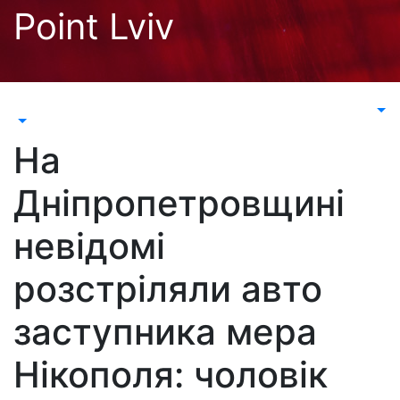
Перейти
Point Lviv
до
контенту
На
Дніпропетровщині
невідомі
розстріляли авто
заступника мера
Нікополя: чоловік