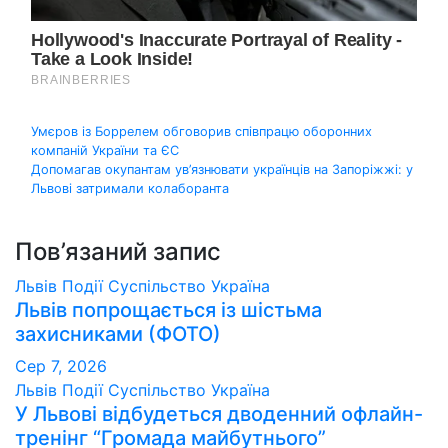
Навігація
Умєров із Боррелем обговорив співпрацю оборонних
компаній України та ЄС
записів
Допомагав окупантам ув’язнювати українців на Запоріжжі: у
Львові затримали колаборанта
Пов’язаний запис
Львів
Події
Суспільство
Україна
Львів попрощається із шістьма
захисниками (ФОТО)
Сер 7, 2026
Львів
Події
Суспільство
Україна
У Львові відбудеться дводенний офлайн-
тренінг “Громада майбутнього”