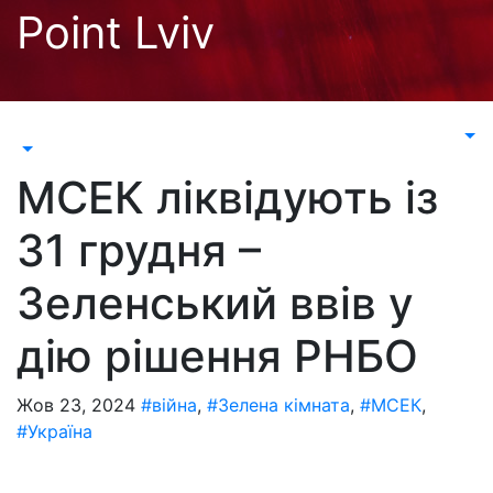
Перейти
Point Lviv
до
контенту
МСЕК ліквідують із
31 грудня –
Зеленський ввів у
дію рішення РНБО
Жов 23, 2024
#війна
,
#Зелена кімната
,
#МСЕК
,
#Україна