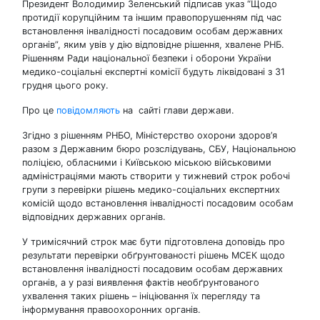
Президент Володимир Зеленський підписав указ “Щодо
протидії корупційним та іншим правопорушенням під час
встановлення інвалідності посадовим особам державних
органів”, яким увів у дію відповідне рішення, хвалене РНБ.
Рішенням Ради національної безпеки і оборони України
медико-соціальні експертні комісії будуть ліквідовані з 31
грудня цього року.
Про це
повідомляють
на сайті глави держави.
Згідно з рішенням РНБО, Міністерство охорони здоров’я
разом з Державним бюро розслідувань, СБУ, Національною
поліцією, обласними і Київською міською військовими
адміністраціями мають створити у тижневий строк робочі
групи з перевірки рішень медико-соціальних експертних
комісій щодо встановлення інвалідності посадовим особам
відповідних державних органів.
У тримісячний строк має бути підготовлена доповідь про
результати перевірки обґрунтованості рішень МСЕК щодо
встановлення інвалідності посадовим особам державних
органів, а у разі виявлення фактів необґрунтованого
ухвалення таких рішень – ініціювання їх перегляду та
інформування правоохоронних органів.