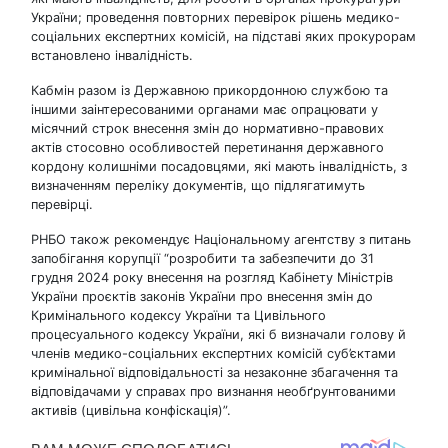
України; проведення повторних перевірок рішень медико-
соціальних експертних комісій, на підставі яких прокурорам
встановлено інвалідність.
Кабмін разом із Державною прикордонною службою та
іншими заінтересованими органами має опрацювати у
місячний строк внесення змін до нормативно-правових
актів стосовно особливостей перетинання державного
кордону колишніми посадовцями, які мають інвалідність, з
визначенням переліку документів, що підлягатимуть
перевірці.
РНБО також рекомендує Національному агентству з питань
запобігання корупції “розробити та забезпечити до 31
грудня 2024 року внесення на розгляд Кабінету Міністрів
України проєктів законів України про внесення змін до
Кримінального кодексу України та Цивільного
процесуального кодексу України, які б визначали голову й
членів медико-соціальних експертних комісій суб’єктами
кримінальної відповідальності за незаконне збагачення та
відповідачами у справах про визнання необґрунтованими
активів (цивільна конфіскація)”.