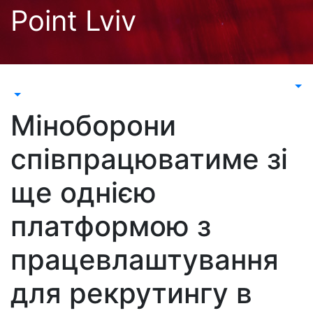
Перейти
Point Lviv
до
контенту
Міноборони
співпрацюватиме зі
ще однією
платформою з
працевлаштування
для рекрутингу в