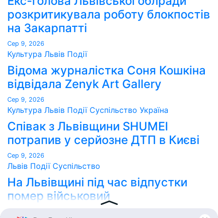
Екс-голова Львівської облради
розкритикувала роботу блокпостів
на Закарпатті
Сер 9, 2026
Культура
Львів
Події
Відома журналістка Соня Кошкіна
відвідала Zenyk Art Gallery
Сер 9, 2026
Культура
Львів
Події
Суспільство
Україна
Співак з Львівщини SHUMEI
потрапив у серйозне ДТП в Києві
Сер 9, 2026
Львів
Події
Суспільство
На Львівщині під час відпустки
помер військовий
Сер 8, 2026