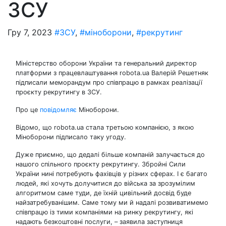
ЗСУ
Гру 7, 2023
#ЗСУ
,
#міноборони
,
#рекрутинг
Міністерство оборони України та генеральний директор
платформи з працевлаштування robota.ua Валерій Решетняк
підписали меморандум про співпрацю в рамках реалізації
проєкту рекрутингу в ЗСУ.
Про це
повідомляє
Міноборони.
Відомо, що robota.ua стала третьою компанією, з якою
Міноборони підписало таку угоду.
Дуже приємно, що дедалі більше компаній залучається до
нашого спільного проєкту рекрутингу. Збройні Сили
України нині потребують фахівців у різних сферах. І є багато
людей, які хочуть долучитися до війська за зрозумілим
алгоритмом саме туди, де їхній цивільний досвід буде
найзатребуванішим. Саме тому ми й надалі розвиватимемо
співпрацю із тими компаніями на ринку рекрутингу, які
надають безкоштовні послуги, – заявила заступниця