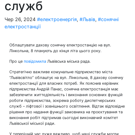
служб
Чер 26, 2024
#електроенергія
,
#Львів
,
#сонячні
електростанції
Облаштувати дахову сонячну електростанцію на вул.
Лінкольна, 8 планують до кінця літа цього року.
Про це
повідомила
Львівська міська рада.
Стратегічно важливе комунальне підприємство міста
“Львівсвітло” облаштує на вул. Лінкольна, 8 дахову сонячну
електростанції для власних потреб. Як пояснив керівник
підприємства Андрій Панас, сонячна електростанція має
забезпечити життєдіяльність і виконання основних функцій
роботи підприємства, зокрема роботу диспетчерських
служб – ліфтової і зовнішнього освітлення. Відтак відповідне
рішення про надання функції замовника на проєктування та
виконання робіт підтримав сьогодні виконавчий комітет
Львівської міської ради.
У теперішній час дуже важливо, щоб наші служби могли