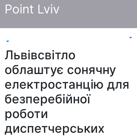
Перейти
Point Lviv
до
контенту
Львівсвітло
облаштує сонячну
електростанцію для
безперебійної
роботи
диспетчерських