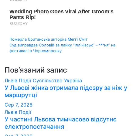
Навігація
Померла британська акторка Меггі Сміт
Суд виправдав Соловій за лайку “Іллічівськ” – ***ня” на
записів
фестивалі в Чорноморську
Пов’язаний запис
Львів
Події
Суспільство
Україна
У Львові жінка отримала підозру за ніж у
маршрутці
Сер 7, 2026
Львів
Події
У частині Львова тимчасово відсутнє
електропостачання