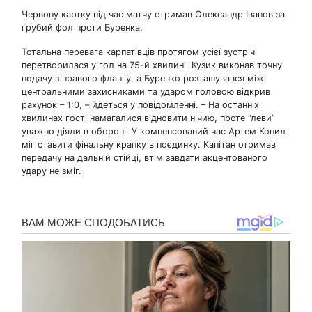
Червону картку під час матчу отримав Олександр Іванов за
грубий фол проти Буренка.
Тотальна перевага карпатівців протягом усієї зустрічі
перетворилася у гол на 75-й хвилині. Кузик виконав точну
подачу з правого флангу, а Буренко розташувався між
центральними захисниками та ударом головою відкрив
рахунок – 1:0, – йдеться у повідомленні. – На останніх
хвилинах гості намагалися відновити нічию, проте “леви”
уважно діяли в обороні. У компенсований час Артем Копил
міг ставити фінальну крапку в поєдинку. Капітан отримав
передачу на дальній стійці, втім завдати акцентованого
удару не зміг.