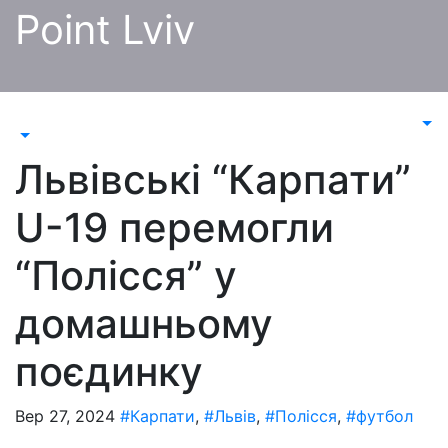
Перейти
Point Lviv
до
контенту
Львівські “Карпати”
U-19 перемогли
“Полісся” у
домашньому
поєдинку
Вер 27, 2024
#Карпати
,
#Львів
,
#Полісся
,
#футбол