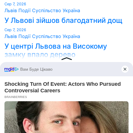
Сер 7, 2026
Львів
Події
Суспільство
Україна
У Львові зійшов благодатний дощ
Сер 7, 2026
Львів
Події
Суспільство
Україна
У центрі Львова на Високому
замку впало дерево
Сер 7, 2026
Point Lviv
Сайт працює на WordPress
|
Тема:
Newses
за
Themeansar
.
Home