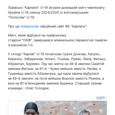
Львівські “Карпати” U-19 зіграли домашній матч чемпіонату
України U-19 сезону 2024/2025 із житомирським
“Поліссям” U-19.
Про це
повідомляє
офіційний сайт ФК “Карпати”.
Матч, який відбувся на львівському
стадіоні “СКІФ”, завершився мінімальною перемогою львів’ян
із рахунком 1:0.
У складі “Карпат”
U-19 початково грали Домчак, Катрич,
Киричок, Чеберинчак, Копил, Тлумак, Резнік, Лехів, Фетько,
Абрамчук, Буренко. Під час матчу на 46-й хвилині Смаглій
замінив Фетька, на 61-й – Кузик вийшов замість Лехіва, а
Гушинець замість Абрамчука, ще одна заміна відбулася
на 69-й хвилин: на поле вийшов Форсюк замість Резніка, а
вже на 81-й Кокодиняк замінив Буренка. Старший тренер
команди – Олег Голодюк.