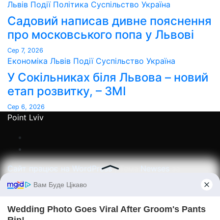
Львів
Події
Політика
Суспільство
Україна
Садовий написав дивне пояснення
про московського попа у Львові
Сер 7, 2026
Економіка
Львів
Події
Суспільство
Україна
У Сокільниках біля Львова – новий
етап розвитку, – ЗМІ
Сер 6, 2026
Point Lviv
Сайт працює на WordPress
|
Тема:
Newses
за
Themeansar
.
Home