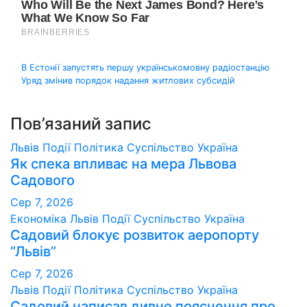
Навігація
В Естонії запустять першу українськомовну радіостанцію
Уряд змінив порядок надання житлових субсидій
записів
Пов’язаний запис
Львів
Події
Політика
Суспільство
Україна
Як спека впливає на мера Львова
Садового
Сер 7, 2026
Економіка
Львів
Події
Суспільство
Україна
Садовий блокує розвиток аеропорту
“Львів”
Сер 7, 2026
Львів
Події
Політика
Суспільство
Україна
Садовий написав дивне пояснення про