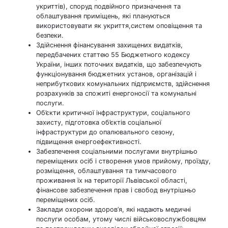
укриттів), споруд подвійного призначення та
облаштування приміщень, які плануються
використовувати як укриття,систем оповіщення та
безпеки.
Здійснення фінансування захищених видатків,
передбачених статтею 55 Бюджетного кодексу
України, інших поточних видатків, що забезпечують
функціонування бюджетних установ, організацій і
неприбуткових комунальних підприємств, здійснення
розрахунків за спожиті енергоносії та комунальні
послуги.
Об’єкти критичної інфраструктури, соціального
захисту, підготовка об’єктів соціальної
інфраструктури до опалювального сезону,
підвищення енергоефективності.
Забезпечення соціальними послугами внутрішньо
переміщених осіб і створення умов прийому, проїзду,
розміщення, облаштування та тимчасового
проживання їх на території Львівської області,
фінансове забезпечення прав і свобод внутрішньо
переміщених осіб.
Заклади охорони здоров’я, які надають медичні
послуги особам, утому числі військовослужбовцям