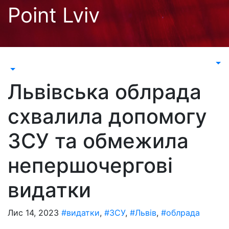
Перейти
Point Lviv
до
контенту
Львівська облрада
схвалила допомогу
ЗСУ та обмежила
непершочергові
видатки
Лис 14, 2023
#видатки
,
#ЗСУ
,
#Львів
,
#облрада