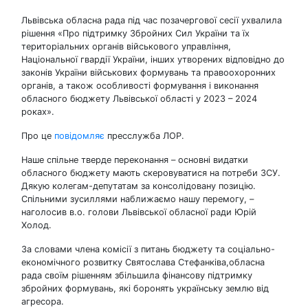
Львівська обласна рада під час позачергової сесії ухвалила
рішення «Про підтримку Збройних Сил України та їх
територіальних органів військового управління,
Національної гвардії України, інших утворених відповідно до
законів України військових формувань та правоохоронних
органів, а також особливості формування і виконання
обласного бюджету Львівської області у 2023 – 2024
роках».
Про це
повідомляє
пресслужба ЛОР.
Наше спільне тверде переконання – основні видатки
обласного бюджету мають скеровуватися на потреби ЗСУ.
Дякую колегам-депутатам за консолідовану позицію.
Спільними зусиллями наближаємо нашу перемогу, –
наголосив в.о. голови Львівської обласної ради Юрій
Холод.
За словами члена комісії з питань бюджету та соціально-
економічного розвитку Святослава Стефанківа,обласна
рада своїм рішенням збільшила фінансову підтримку
збройних формувань, які боронять українську землю від
агресора.