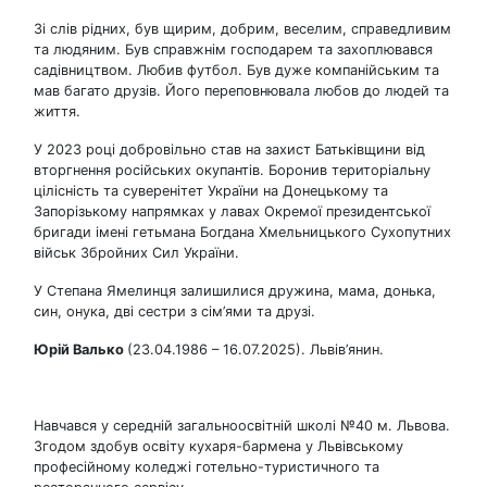
Зі слів рідних, був щирим, добрим, веселим, справедливим
та людяним. Був справжнім господарем та захоплювався
садівництвом. Любив футбол. Був дуже компанійським та
мав багато друзів. Його переповнювала любов до людей та
життя.
У 2023 році добровільно став на захист Батьківщини від
вторгнення російських окупантів. Боронив територіальну
цілісність та суверенітет України на Донецькому та
Запорізькому напрямках у лавах Окремої президентської
бригади імені гетьмана Богдана Хмельницького Сухопутних
військ Збройних Сил України.
У Степана Ямелинця залишилися дружина, мама, донька,
син, онука, дві сестри з сім’ями та друзі.
Юрій Валько
(23.04.1986 – 16.07.2025). Львів’янин.
Навчався у середній загальноосвітній школі №40 м. Львова.
Згодом здобув освіту кухаря-бармена у Львівському
професійному коледжі готельно-туристичного та