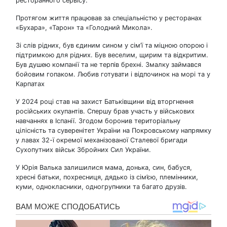
ресторанного сервісу.
Протягом життя працював за спеціальністю у ресторанах
«Бухара», «Тарон» та «Голодний Микола».
Зі слів рідних, був єдиним сином у сім’ї та міцною опорою і
підтримкою для рідних. Був веселим, щирим та відкритим.
Був душею компанії та не терпів брехні. Змалку займався
бойовим гопаком. Любив готувати і відпочинок на морі та у
Карпатах
У 2024 році став на захист Батьківщини від вторгнення
російських окупантів. Спершу брав участь у військових
навчаннях в Іспанії. Згодом боронив територіальну
цілісність та суверенітет України на Покровському напрямку
у лавах 32-ї окремої механізованої Сталевої бригади
Сухопутних військ Збройних Сил України.
У Юрія Валька залишилися мама, донька, син, бабуся,
хресні батьки, похресниця, дядько із сім’єю, племінники,
куми, однокласники, одногрупники та багато друзів.