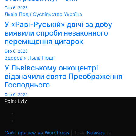
Сер 6, 2026
Львів
Події
Суспільство
Україна
У «Раві-Руській» двічі за добу
виявили спроби незаконного
переміщення цигарок
Сер 6, 2026
Здоров'я
Львів
Події
У Львівському онкоцентрі
відзначили свято Преображення
Господнього
Сер 6, 2026
Point Lviv
Сайт працює на WordPress
|
Тема:
Newses
за