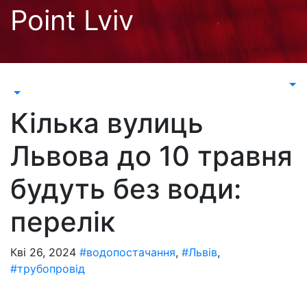
Перейти
Point Lviv
до
контенту
Кілька вулиць
Львова до 10 травня
будуть без води:
перелік
Кві 26, 2024
#водопостачання
,
#Львів
,
#трубопровід