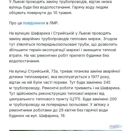
У Львові проводять заміну трубопроводів, відтак низка
вулиць буде без водопостачання. Гарячу воду людям
обіцяють повернути до 10 травня.
Про це
повідомили
в ЛМР.
На вулицях Шафарика і Стрийській у Львові проводять
заміну аварійних трубопроводів теплових мереж. Згодом
тут з’являться попередньоізольовані труби, що дозволить
збільшити термін експлуатації мережі і зменшити теплові
втрати. На час ремонтних робіт прилеглі будинки без
водопостачання.
На вулиці Стрийській, 73а, триває планова заміна аварійної
ділянки тепломережі, яка експлуатується з 1977 року,
відтак на ній були часті пориви. Тут буде замінено 245
м трубопроводу. Ремонтні роботи тривають і на Шафарика.
Тут здійснюють реконструкцію теплової мережі від
центрального теплового пункту (ЦТП). Буде замінено 200
м трубопроводу на попередньо ізольовані. У зв’язку з
ремонтними роботами до 29 квітня без гарячої води
будинок на вул. Шафарика, 16.