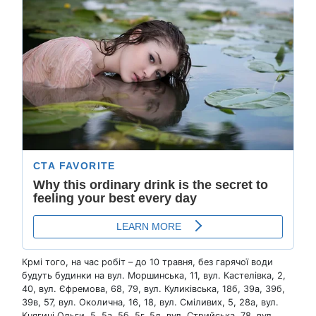
Крмі того, на час робіт – до 10 травня, без гарячої води
будуть будинки на вул. Моршинська, 11, вул. Кастелівка, 2,
40, вул. Єфремова, 68, 79, вул. Куликівська, 18б, 39а, 39б,
39в, 57, вул. Околична, 16, 18, вул. Сміливих, 5, 28а, вул.
Княгині Ольги, 5, 5а, 5б, 5г, 5д, вул. Стрийська, 78, вул.