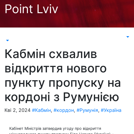
Перейти
Point Lviv
до
контенту
Кабмін схвалив
відкриття нового
пункту пропуску на
кордоні з Румунією
Кві 2, 2024
#Кабмін
,
#кордон
,
#Румунія
,
#Україна
Кабінет Міністрів затвердив угоду про відкриття