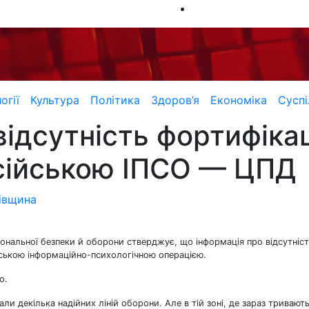
огії
Культура
Політика
Здоров’я
Економіка
Суспі
відсутність фортифікац
осійською ІПСО — ЦПД
івщина
іональної безпеки й оборони стверджує, що інформація про відсутніс
йською інформаційно-психологічною операцією.
о.
ли декілька надійних ліній оборони. Але в тій зоні, де зараз тривают