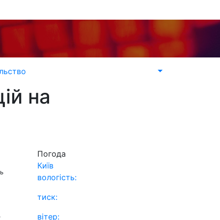
льство
ій на
Погода
Київ
ть
вологість:
тиск:
вітер:
ь