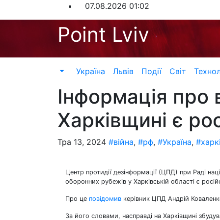
Перейти
07.08.2026
01:02
до
Point Lviv
контенту
Україна
Львів
Події
Світ
Технол
Інформація про 
Харківщині є р
Тра 13, 2024
#війна
,
#рф
,
#Україна
,
#харк
Центр протидії дезінформації (ЦПД) при Раді нац
оборонних рубежів у Харківській області є росі
Про це
повідомив
керівник ЦПД Андрій Коваленк
За його словами, насправді на Харківщині збудува