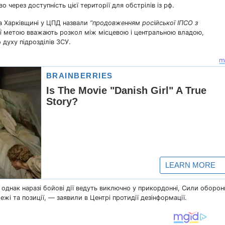
 через доступність цієї території для обстрілів із рф.
а Харківщині у ЦПД назвали
“продовженням російської ІПСО з
ї метою вважають розкол між місцевою і центральною владою,
 духу підрозділів ЗСУ.
 однак наразі бойові дії ведуть виключно у прикордонні, Сили оборон
жі та позиції, — заявили в Центрі протидії дезінформації.