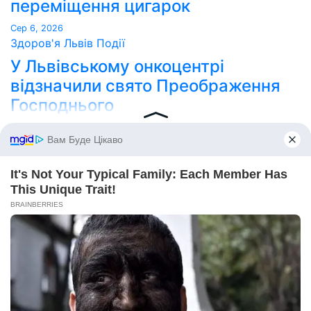
переміщення цигарок
Сер 6, 2026
Здоров'я
Львів
Події
У Львівському онкоцентрі
відзначили свято Преображення
Господнього
Сер 6, 2026
Point Lviv
Сайт працює на WordPress
|
Тема:
Newses
за
Themeansar
.
Home
Про нас