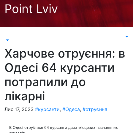
Перейти
Point Lviv
до
контенту
Харчове отруєння: в
Одесі 64 курсанти
потрапили до
лікарні
Лис 17, 2023
#курсанти
,
#Одеса
,
#отруєння
В Одесі отруїлися 64 курсанти двох місцевих навчальних