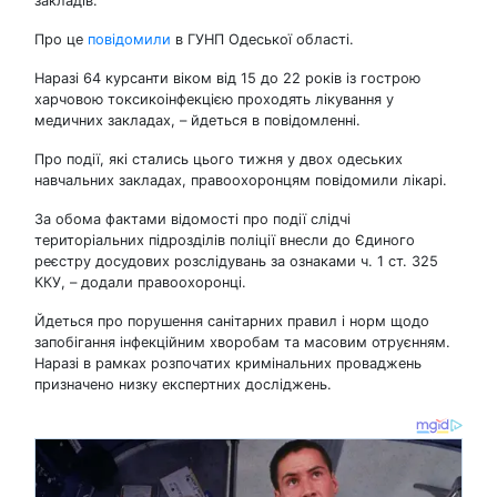
закладів.
Про це
повідомили
в ГУНП Одеської області.
Наразі 64 курсанти віком від 15 до 22 років із гострою
харчовою токсикоінфекцією проходять лікування у
медичних закладах, – йдеться в повідомленні.
Про події, які стались цього тижня у двох одеських
навчальних закладах, правоохоронцям повідомили лікарі.
За обома фактами відомості про події слідчі
територіальних підрозділів поліції внесли до Єдиного
реєстру досудових розслідувань за ознаками ч. 1 ст. 325
ККУ, – додали правоохоронці.
Йдеться про порушення санітарних правил і норм щодо
запобігання інфекційним хворобам та масовим отруєнням.
Наразі в рамках розпочатих кримінальних проваджень
призначено низку експертних досліджень.