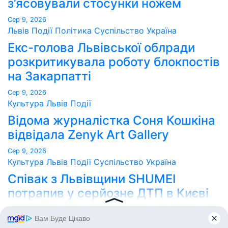
з’ясовували стосунки ножем
Сер 9, 2026
Львів
Події
Політика
Суспільство
Україна
Екс-голова Львівської облради
розкритикувала роботу блокпостів
на Закарпатті
Сер 9, 2026
Культура
Львів
Події
Відома журналістка Соня Кошкіна
відвідала Zenyk Art Gallery
Сер 9, 2026
Культура
Львів
Події
Суспільство
Україна
Співак з Львівщини SHUMEI
потрапив у серйозне ДТП в Києві
Сер 9, 2026
Point Lviv