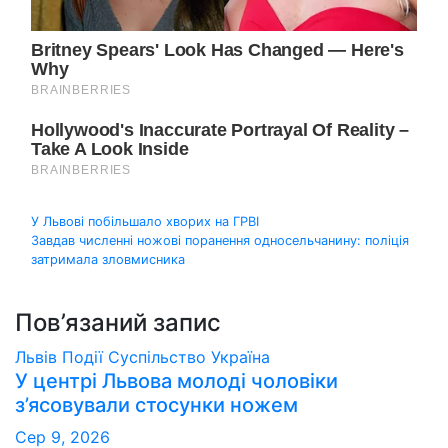
Навігація
У Львові побільшало хворих на ГРВІ
Завдав численні ножові поранення односельчанину: поліція
записів
затримала зловмисника
Пов’язаний запис
Львів
Події
Суспільство
Україна
У центрі Львова молоді чоловіки
з’ясовували стосунки ножем
Сер 9, 2026