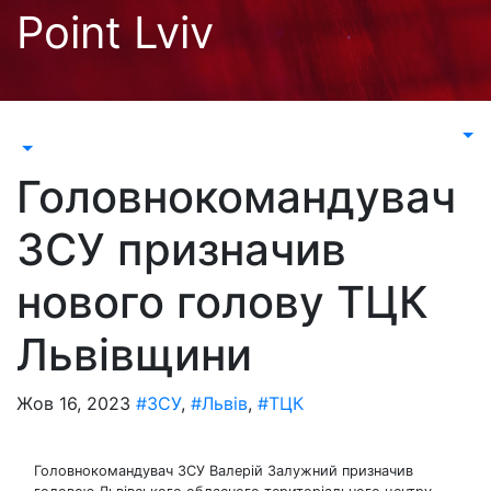
Перейти
Point Lviv
до
контенту
Головнокомандувач
ЗСУ призначив
нового голову ТЦК
Львівщини
Жов 16, 2023
#ЗСУ
,
#Львів
,
#ТЦК
Головнокомандувач ЗСУ Валерій Залужний призначив