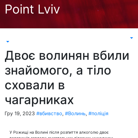
Перейти
Point Lviv
до
контенту
Двоє волинян вбили
знайомого, а тіло
сховали в
чагарниках
Гру 19, 2023
#вбивство
,
#Волинь
,
#поліція
У Рожищі на Волині після розпиття алкоголю двоє