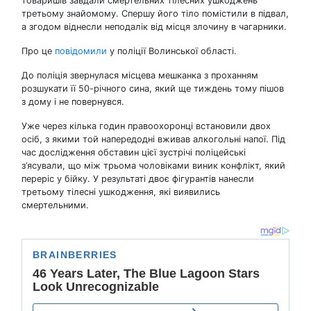
товаришів завдали смертельних тілесних ушкоджень
третьому знайомому. Спершу його тіло помістили в підвал,
а згодом віднесли неподалік від місця злочину в чагарники.
Про це
повідомили
у поліції Волинської області.
До поліція звернулася місцева мешканка з проханням
розшукати її 50-річного сина, який ще тиждень тому пішов
з дому і не повернувся.
Уже через кілька годин правоохоронці встановили двох
осіб, з якими той напередодні вживав алкогольні напої. Під
час дослідження обставин цієї зустрічі поліцейські
з’ясували, що між трьома чоловіками виник конфлікт, який
переріс у бійку. У результаті двоє фігурантів нанесли
третьому тілесні ушкодження, які виявились
смертельними.