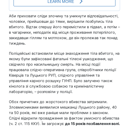
Аби приховати сліди злочину та уникнути відповідальності,
чоловіки, прийшовши до тями, вирішили позбулись тіла
вбитого. Відтак спершу його перемістили в підвал, а потім –
в чагарники, неподалік від місця проживання потерпілого,
закидавши гіллям та мотлохом, де він пролежав так понад
тиждень.
Поліцейські встановили місце знаходження тіла вбитого, на
якому були зафіксовані фатальні тілесні ушкодження, що
свідчило про насильницьку смерть. На місці події
працювала слідчо-оперативна група, співробітники поліції
Ківерців та Луцького РУП, слідчого управління та
управління карного розшуку ГУНП. Було залучено також
кінолога зі службовою собакою та криміналістичну
лабораторію, – розповіли у поліції.
Обох причетних до жорстокого вбивства затримали.
Зловмисниками виявилися мешканці Луцького району, 40
та 50 років, які вже раніше мали проблеми з законом.
Слідчі відкрили провадження за фактом умисного вбивства
(ч. 2 ст. 115 ККУ). Їм загрожує
до 15 років позбавлення волі.