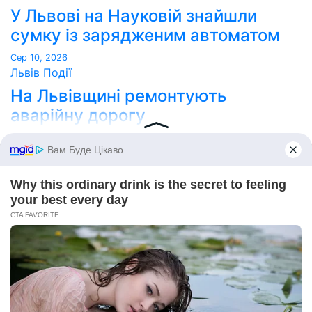
У Львові на Науковій знайшли
сумку із зарядженим автоматом
Сер 10, 2026
Львів
Події
На Львівщині ремонтують
аварійну дорогу
Сер 9, 2026
Point Lviv
Сайт працює на WordPress
|
Тема:
Newses
за
Themeansar
.
Home
Про нас