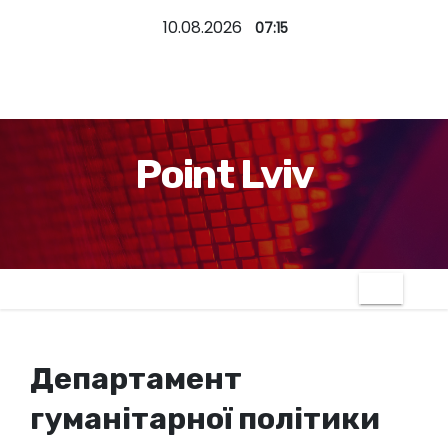
П
10.08.2026
07:15
е
р
е
й
т
Point Lviv
и
д
о
к
о
н
т
Департамент
е
н
гуманітарної політики
т