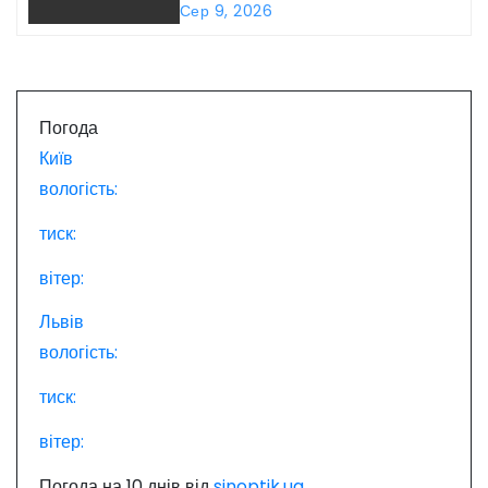
п
Сер 9, 2026
и
с
Погода
і
Київ
в
вологість:
тиск:
вітер:
Львів
вологість:
тиск:
вітер:
Погода на 10 днів від
sinoptik.ua