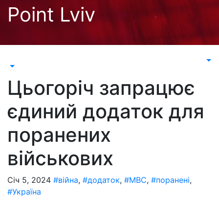
Перейти
Point Lviv
до
контенту
Цьогоріч запрацює
єдиний додаток для
поранених
військових
Січ 5, 2024
#війна
,
#додаток
,
#МВС
,
#поранені
,
#Україна