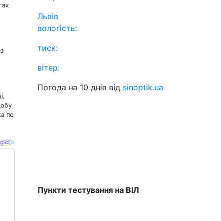
гах
Львів
вологість:
тиск:
ез
вітер:
Погода на 10 днів від
sinoptik.ua
і,
добу
ка по
Пункти тестування на ВІЛ