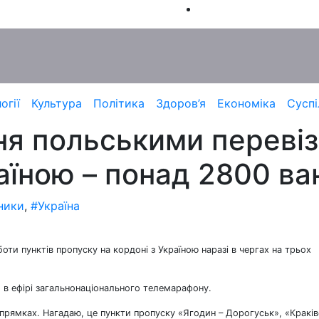
огії
Культура
Політика
Здоров’я
Економіка
Суспі
я польськими перевіз
раїною – понад 2800 ва
ники
,
#Україна
ти пунктів пропуску на кордоні з Україною наразі в чергах на трьох
в ефірі загальнонаціонального телемарафону.
прямках. Нагадаю, це пункти пропуску «Ягодин – Дорогуськ», «Кракі