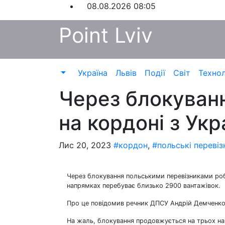
Перейти
08.08.2026
08:05
до
Point Lviv
контенту
Україна
Львів
Події
Світ
Технол
Через блокуванн
на кордоні з Ук
Лис 20, 2023
#кордон
,
#польські перевіз
Через блокування польськими перевізниками робо
напрямках перебуває близько 2900 вантажівок.
Про це повідомив речник ДПСУ Андрій Демченко 
На жаль, блокування продовжується на трьох на