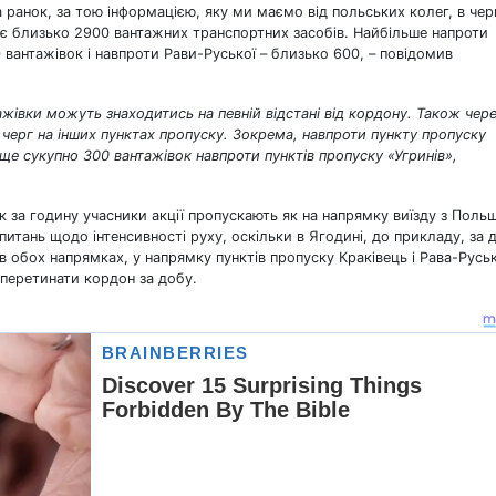
а ранок, за тою інформацією, яку ми маємо від польських колег, в чер
ає близько 2900 вантажних транспортних засобів. Найбільше напроти
0 вантажівок і навпроти Рави-Руської – близько 600, – повідомив
нтажівки можуть знаходитись на певній відстані від кордону. Також чер
 черг на інших пунктах пропуску. Зокрема, навпроти пункту пропуску
ще сукупно 300 вантажівок навпроти пунктів пропуску «Угринів»,
 за годину учасники акції пропускають як на напрямку виїзду з Польщ
х питань щодо інтенсивності руху, оскільки в Ягодині, до прикладу, за 
в обох напрямках, у напрямку пунктів пропуску Краківець і Рава-Русь
перетинати кордон за добу.