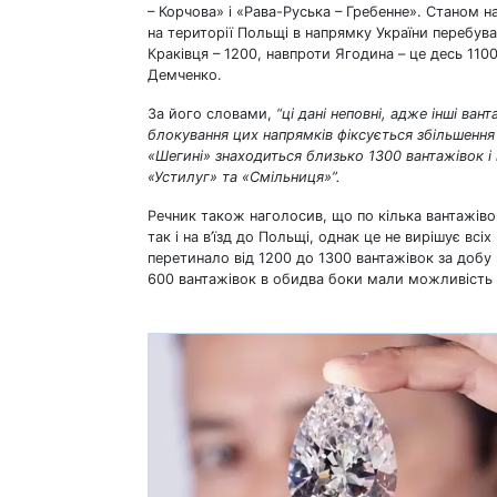
– Корчова» і «Рава-Руська – Гребенне». Станом н
на території Польщі в напрямку України перебув
Краківця – 1200, навпроти Ягодина – це десь 110
Демченко.
За його словами,
“ці дані неповні, адже інші ва
блокування цих напрямків фіксується збільшення
«Шегині» знаходиться близько 1300 вантажівок і 
«Устилуг» та «Смільниця»”.
Речник також наголосив, що по кілька вантажівок
так і на в’їзд до Польщі, однак це не вирішує всі
перетинало від 1200 до 1300 вантажівок за добу 
600 вантажівок в обидва боки мали можливість 