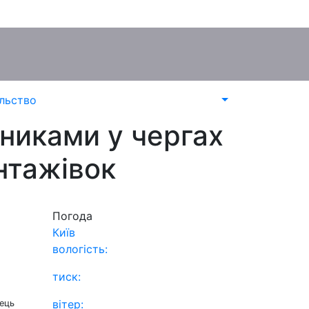
льство
никами у чергах
нтажівок
Погода
Київ
вологість:
тиск:
вітер:
вець