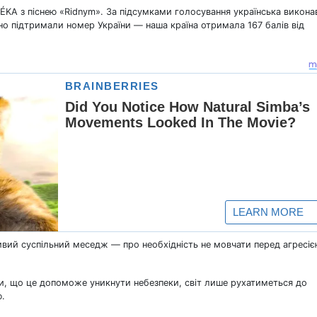
LÉKA з піснею «Ridnym». За підсумками голосування українська викона
вно підтримали номер України — наша країна отримала 167 балів від
ивий суспільний меседж — про необхідність не мовчати перед агресіє
, що це допоможе уникнути небезпеки, світ лише рухатиметься до
ю.