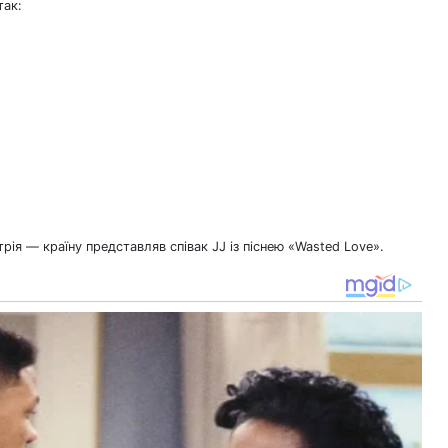
так:
я — країну представляв співак JJ із піснею «Wasted Love».