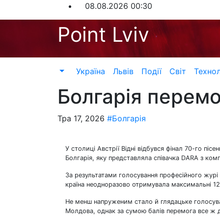
Перейти
08.08.2026
00:30
до
Point Lviv
контенту
Україна
Львів
Події
Світ
Технол
Болгарія перемо
Тра 17, 2026
#Болгарія
У столиці Австрії Відні відбувся фінал 70-го пі
Болгарія, яку представляла співачка DARA з ком
За результатами голосування професійного журі 
країна неодноразово отримувала максимальні 12 
Не менш напруженим стало й глядацьке голосува
Молдова, однак за сумою балів перемога все ж д