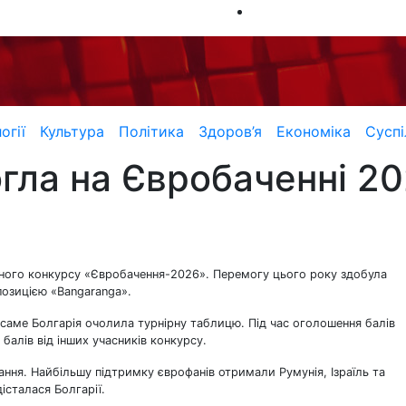
огії
Культура
Політика
Здоров’я
Економіка
Суспі
гла на Євробаченні 2
сенного конкурсу «Євробачення-2026». Перемогу цього року здобула
позицією «Bangaranga».
саме Болгарія очолила турнірну таблицю. Під час оголошення балів
балів від інших учасників конкурсу.
ння. Найбільшу підтримку єврофанів отримали Румунія, Ізраїль та
істалася Болгарії.