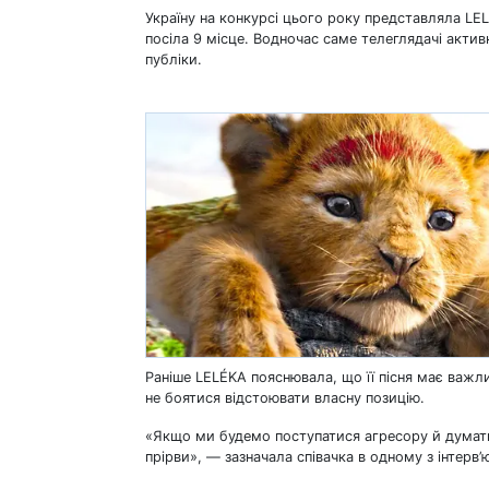
Україну на конкурсі цього року представляла LE
посіла 9 місце. Водночас саме телеглядачі акти
публіки.
Раніше LELÉKA пояснювала, що її пісня має важл
не боятися відстоювати власну позицію.
«Якщо ми будемо поступатися агресору й думати
прірви», — зазначала співачка в одному з інтерв’