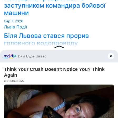
заступником командира бойової
машини
Сер 7, 2026
Львів
Події
Біля Львова стався прорив
головного водопроводу
Сер 7, 2026
Point Lviv
Сайт працює на WordPress
|
Тема:
Newses
за
Themeansar
.
Home
Про нас