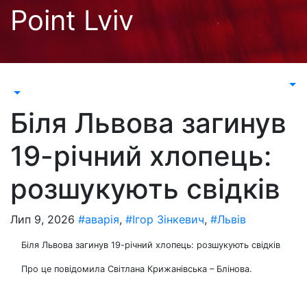
Перейти
Point Lviv
до
контенту
Біля Львова загинув
19-річний хлопець:
розшукують свідків
Лип 9, 2026
#аварія
,
#Ігор Зінкевич
,
#Львів
Біля Львова загинув 19-річний хлопець: розшукують свідків
Про це повідомила Світлана Крижанівська – Блінова.