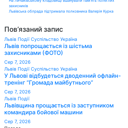
Навігація
На Личаківському кладовищі вшанували пам’ять полеглих
захисників
записів
Львівська облрада підтримала полковника Валерія Курка
Пов’язаний запис
Львів
Події
Суспільство
Україна
Львів попрощається із шістьма
захисниками (ФОТО)
Сер 7, 2026
Львів
Події
Суспільство
Україна
У Львові відбудеться дводенний офлайн-
тренінг “Громада майбутнього”
Сер 7, 2026
Львів
Події
Львівщина прощається із заступником
командира бойової машини
Сер 7, 2026