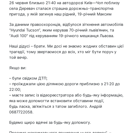
26 червня близько 21:40 на автодорозі Київ—Чоп поблизу
села Деревач сталася страшна дорожньо-транспортна
пригода, у якій загинув наш рідний, 19-річний Максим
За даними правоохоронців, відбулося зіткнення автомобілів
“Hyundai Tucson”, яким керував 70-річний львів’янин, та
“Audi 100″ під керуванням 19-річного мешканця Львова.
Наші дідусі – брати. Ми досі не знаємо жодних обставин цієї
трагедії, тому звертаємося до всіх, хто міг бути поруч у
той вечір.
Якщо ви:
– були свідком ДТП;
– проїжджали цією ділянкою дороги приблизно з 21:20 до
22:00;
– маєте запис із відеореєстратора або будь-яку інформацію,
яка може допомогти встановити обставини події,
будь ласка, зв’яжіться з татом загиблого. Андрій
0687722058.
Будемо щиро вдячні за будь-яку допомогу.
Просимо максимального поширення цього допису”, –