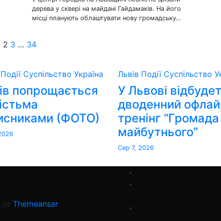
дерева у сквері на майдані Гайдамаків. На його
місці планують облаштувати нову громадську…
Пагінація
1
2
3
…
34
записів
в
Події
Суспільство
Україна
Львів
Події
Суспільство
У
ів попрощається
У Львові відбуде
шістьма
дводенний офлай
исниками (ФОТО)
тренінг “Громада
майбутнього”
 2026
Сер 7, 2026
за
Themeansar
.