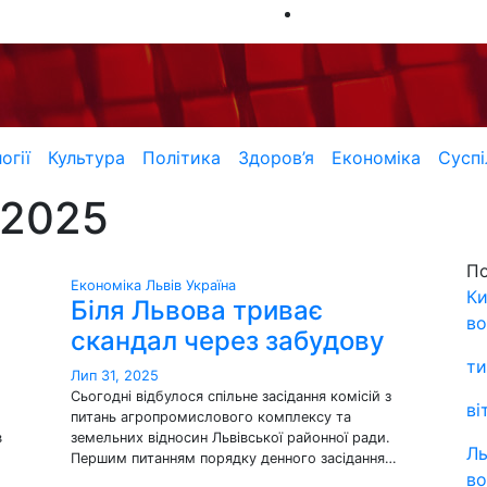
огії
Культура
Політика
Здоров’я
Економіка
Суспі
 2025
П
Економіка
Львів
Україна
Ки
Біля Львова триває
во
скандал через забудову
ти
Лип 31, 2025
Сьогодні відбулося спільне засідання комісій з
ві
питань агропромислового комплексу та
в
земельних відносин Львівської районної ради.
Ль
Першим питанням порядку денного засідання…
во