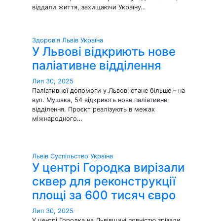
віддали життя, захищаючи Україну…
Здоров'я
Львів
Україна
У Львові відкриють нове
паліативне відділення
Лип 30, 2025
Паліативної допомоги у Львові стане більше – на
вул. Мушака, 54 відкриють нове паліативне
відділення. Проєкт реалізують в межах
міжнародного…
Львів
Суспільство
Україна
У центрі Городка вирізали
сквер для реконструкції
площі за 600 тисяч євро
Лип 30, 2025
У центрі Городка на Львівщині повністю зрізали