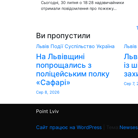
Сьогодні, 30 липня о 18:28 надзвичайники
отримали повідомлення про пожежу…
Ви пропустили
Львів
Події
Суспільство
Україна
Льві
На Львівщині
Льв
попрощались з
із 
поліцейським полку
зах
«Сафарі»
Сер 7,
Сер 8, 2026
Point Lviv
Сайт працює на WordPress
|
Тема:
Newses