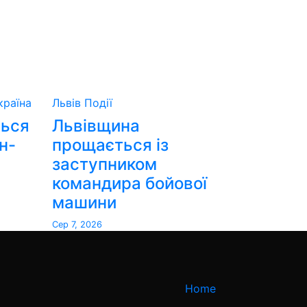
країна
Львів
Події
ться
Львівщина
н-
прощається із
заступником
командира бойової
машини
Сер 7, 2026
Home