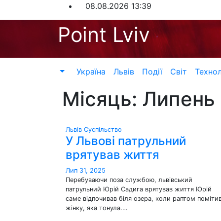
Перейти
08.08.2026
13:39
до
Point Lviv
контенту
Україна
Львів
Події
Світ
Технол
Місяць:
Липень
Львів
Суспільство
У Львові патрульний
врятував життя
Лип 31, 2025
Перебуваючи поза службою, львівський
патрульний Юрій Садига врятував життя Юрій
саме відпочивав біля озера, коли раптом поміти
жінку, яка тонула.…