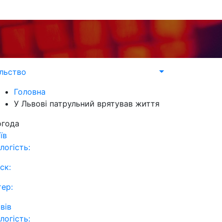
льство
Головна
У Львові патрульний врятував життя
огода
їв
логість:
ск:
тер:
вів
логість: