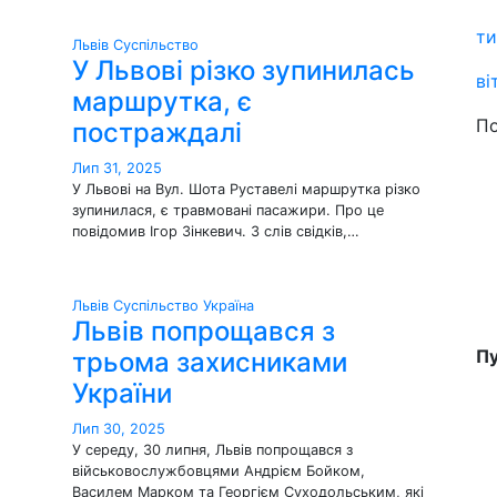
ти
Львів
Суспільство
У Львові різко зупинилась
ві
маршрутка, є
По
постраждалі
Лип 31, 2025
У Львові на Вул. Шота Руставелі маршрутка різко
зупинилася, є травмовані пасажири. Про це
повідомив Ігор Зінкевич. З слів свідків,…
Львів
Суспільство
Україна
Львів попрощався з
Пу
трьома захисниками
України
Лип 30, 2025
У середу, 30 липня, Львів попрощався з
військовослужбовцями Андрієм Бойком,
Василем Марком та Георгієм Суходольським, які