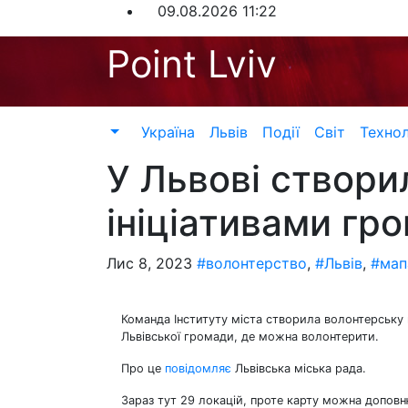
Перейти
09.08.2026
11:22
до
Point Lviv
контенту
Україна
Львів
Події
Світ
Технол
У Львові створи
ініціативами гр
Лис 8, 2023
#волонтерство
,
#Львів
,
#мап
Команда Інституту міста створила волонтерську м
Львівської громади, де можна волонтерити.
Про це
повідомляє
Львівська міська рада.
Зараз тут 29 локацій, проте карту можна доповн