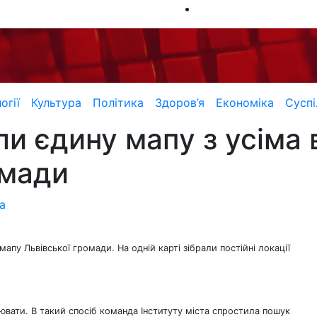
огії
Культура
Політика
Здоров’я
Економіка
Суспі
ли єдину мапу з усіма
омади
а
апу Львівської громади. На одній карті зібрали постійні локації
ювати. В такий спосіб команда Інституту міста спростила пошук