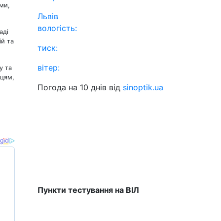
ми,
Львів
вологість:
аді
ій та
тиск:
вітер:
у та
нцям,
Погода на 10 днів від
sinoptik.ua
Пункти тестування на ВІЛ