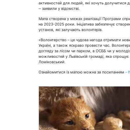
активностей для людей, які хочуть долучитися 
‒ заявили у відомстві.
Мапа створена у межах реалізації Програми спри
на 2023-2025 роки. Ініціатива забезпечує створе
установ, які залучають волонтерів.
«Волонтерство – це чудова нагода отримати нов
Україні, а також яскраво провести час. Волонте
догляду за лісом чи парком, в ОСББ чи у молод
можливостей у Львівській громаді, яка спрощує 
Ломіковський.
Ознайомитися із мапою можна за посиланням
– h