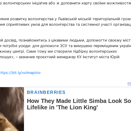
до волонтерських ініціатив або ж доповнити карту своїми можливостя
яння розвитку волонтерства у Львівській міській територіальній гром
ння сприятливих умов для волонтерства та системної участі організац
ий досвід, познайомитись з цікавими людьми, допомогти своєму міст
ри потрібні усюди: для допомоги ЗСУ та вимушено переміщеним украї
іжному центрі. Саме тому ми створили підбірку волонтерських
пошук», – зазначив проєктний менеджер КУ Інститут міста Юрій
ttps://bit.ly/volmaplviv